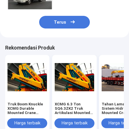
Terus
Rekomendasi Produk
Truk Boom Knuckle
XCMG 6.3 Ton
Tahan Lama 1
XCMG Durable
SQ6.3ZK2 Truk
Sistem Hidroli
Mounted Crane
Artikulasi Mounted
Mounted Crane
6300kg Keselamatan
Crane Dengan Harga
/ mnt Aliran M
Untuk Industri
Murah
Harga terbaik
Harga terbaik
Harga terb
Pertambangan