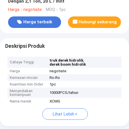
Dengan 2,1 Ton, 20 L / mnt
Harga：negotiate
MOQ：1pc
Harga terbaik
Hubungi sekarang
Deskripsi Produk
,
truk derek hidrolik
Cahaya Tinggi
derek boom hidrolik
Harga
negotiate
Kemasan rincian
Ro-Ro
Kuantitas min Order
1pc
Menyediakan
10000PCS/tahun
kemampuan
Nama merek
XCMG
Lihat Lebih