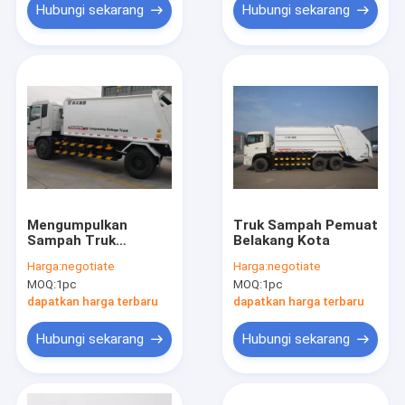
Hubungi sekarang
Hubungi sekarang
Mengumpulkan
Truk Sampah Pemuat
Sampah Truk
Belakang Kota
Sampah Loader
Harga:
negotiate
Harga:
negotiate
Belakang
MOQ:
1pc
MOQ:
1pc
dapatkan harga terbaru
dapatkan harga terbaru
Hubungi sekarang
Hubungi sekarang