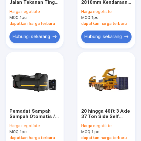
Jalan Tekanan Tinggi
2810mm Kendaraan
Truck Mounted Lift
/ Truk Tanker Air
Tujuan Khusus 9L
Harga:
negotiate
Harga:
negotiate
Kapasitas Besar
Truk Tangki Air
MOQ:
hidrolik mobile crane
1pc
MOQ:
1pc
Sprinkler
dapatkan harga terbaru
dapatkan harga terbaru
Hidrolik Crawler Crane
Hubungi sekarang
Hubungi sekarang
Mesin Pemindah Tanah
Kendaraan Tujuan Khusus
tower crane konstruksi
derek derek
Overhead Bridge Crane
Pemadat Sampah
20 hingga 40ft 3 Axle
Suku Cadang Mesin Konstruksi
Sampah Otomatis /
37 Ton Side Self
Kendaraan Khusus
Loading Container
Harga:
negotiate
Harga:
negotiate
Proyek ISO
Trailer
MOQ:
1pc
MOQ:
1 pc
Persetujuan
dapatkan harga terbaru
dapatkan harga terbaru