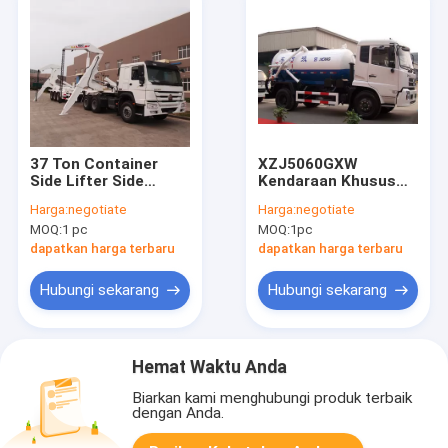
37 Ton Container
XZJ5060GXW
Side Lifter Side
Kendaraan Khusus
Loader
Suction truk sewage
Harga:
negotiate
Harga:
negotiate
Lebih efisien
MOQ:
1 pc
MOQ:
1pc
dapatkan harga terbaru
dapatkan harga terbaru
Hubungi sekarang
Hubungi sekarang
Hemat Waktu Anda
Biarkan kami menghubungi produk terbaik
dengan Anda.