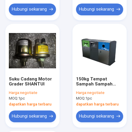
Hubungi sekarang
Hubungi sekarang
Suku Cadang Motor
150kg Tempat
Grader SHANTUI
Sampah Sampah
Cerdas / Kaleng Solar
Harga:
negotiate
Harga:
negotiate
Powered 120w
MOQ:
1pc
MOQ:
1pc
dapatkan harga terbaru
dapatkan harga terbaru
Hubungi sekarang
Hubungi sekarang