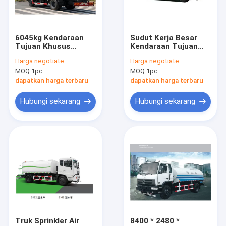
Hubungi kami
6045kg Kendaraan
Sudut Kerja Besar
Tujuan Khusus
Kendaraan Tujuan
Boom Truck crane
Sprinkler Semprotan
Khusus Sprinkler Air
Harga:
negotiate
Harga:
negotiate
Jalan Untuk
Jarak Jauh Truk
MOQ:
1pc
MOQ:
1pc
Penindasan Debu
Truck Mounted Crane
dapatkan harga terbaru
dapatkan harga terbaru
Knuckle Boom Truck Crane
Hubungi sekarang
Hubungi sekarang
Teleskopik Boom Truck Crane
Mesin Penanganan Material
Teleskopik Telehandler Forklift
Boom Derek Artikulasi
Derek Pemuat Truk
Truk Sprinkler Air
8400 * 2480 *