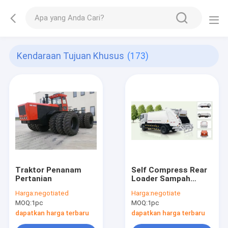
Kendaraan Tujuan Khusus
(173)
Traktor Penanam
Self Compress Rear
Pertanian
Loader Sampah
Truck
Harga:
negotiated
Harga:
negotiate
MOQ:
1pc
MOQ:
1pc
dapatkan harga terbaru
dapatkan harga terbaru