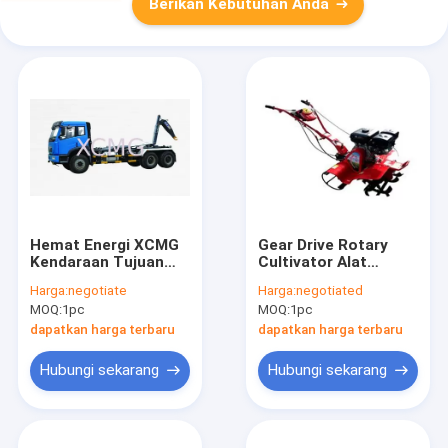
Berikan Kebutuhan Anda
Hemat Energi XCMG
Gear Drive Rotary
Kendaraan Tujuan
Cultivator Alat
Khusus Truk Sampah
Pertanian Pertanian
Harga:
negotiate
Harga:
negotiated
XZJ5311ZXX Untuk
MOQ:
1pc
MOQ:
1pc
Memuat Sampah
dapatkan harga terbaru
dapatkan harga terbaru
Hubungi sekarang
Hubungi sekarang