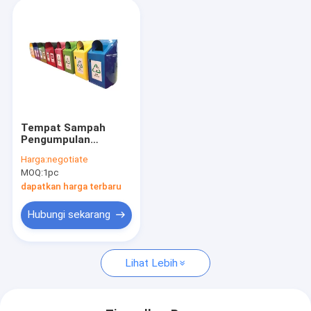
Tempat Sampah
Pengumpulan
Sampah Tempat
Harga:
negotiate
Sampah / Tempat
MOQ:
1pc
Sampah Tugas Berat
Rahasia
dapatkan harga terbaru
Hubungi sekarang
Lihat Lebih