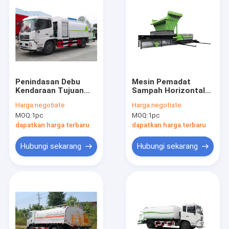
Penindasan Debu
Mesin Pemadat
Kendaraan Tujuan
Sampah Horizontal
Khusus Kendaraan
Ukuran Besar /
Harga:
negotiate
Harga:
negotiate
Fogging Disinfeksi
Sedang
MOQ:
1pc
MOQ:
1pc
Sprayer Truk
dapatkan harga terbaru
dapatkan harga terbaru
Hubungi sekarang
Hubungi sekarang
Rumah
Produk
Tentang kita