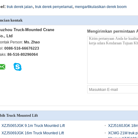
,
,
el:
truk derek jalan
truk derek penyelamat
mengartikulasikan derek boom
ncian kontak
uzhou Truck-Mounted Crane
Mengirimkan permintaan 
o., Ltd
ontak Person:
Ms. Zhao
el:
0086-516-66676223
aks:
86-516-80296064
bih Truck Mounted Lift
XZJ5065JGK 9.1m Truck Mounted Lift
XZJ5160JGK 18m 
XZJ5069JGK 16m Truck Mounted Lift
XCMG 21M truk pl