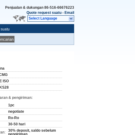
Penjualan & dukungan
86-516-66676223
Quote request suatu
-
Email
Select Language
 suatu
ncarian
ina
CMG
E ISO
KS28
aran & pengiriman:
1pc
negotiate
Ro-Ro
30-50 hari
30% deposit, saldo sebelum
ran:
pengiriman