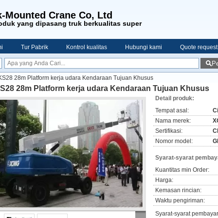
-Mounted Crane Co, Ltd
duk yang dipasang truk berkualitas super
i
Tur Pabrik
Kontrol kualitas
Hubungi kami
Quote request
Pe
S28 28m Platform kerja udara Kendaraan Tujuan Khusus
S28 28m Platform kerja udara Kendaraan Tujuan Khusus
Detail produk:
Tempat asal:
C
Nama merek:
X
Sertifikasi:
C
Nomor model:
G
Syarat-syarat pembay
Kuantitas min Order:
Harga:
Kemasan rincian:
Waktu pengiriman:
Syarat-syarat pembaya