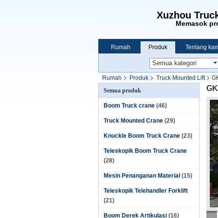
Xuzhou Truck
Memasok pro
Rumah
Produk
Tentang kam
Rumah
Produk
Truck Mounted Lift
GK
GK
Semua produk
Boom Truck crane
(46)
Truck Mounted Crane
(29)
Knuckle Boom Truck Crane
(23)
Teleskopik Boom Truck Crane
(28)
Mesin Penanganan Material
(15)
Teleskopik Telehandler Forklift
(21)
Boom Derek Artikulasi
(16)