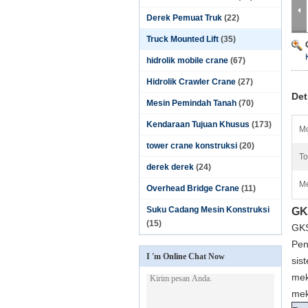
Derek Pemuat Truk
(22)
Truck Mounted Lift
(35)
hidrolik mobile crane
(67)
Hidrolik Crawler Crane
(27)
Det
Mesin Pemindah Tanah
(70)
Kendaraan Tujuan Khusus
(173)
Mo
tower crane konstruksi
(20)
To
derek derek
(24)
Me
Overhead Bridge Crane
(11)
Suku Cadang Mesin Konstruksi
GK
(15)
GKS
Pen
I 'm Online Chat Now
sis
mek
mek