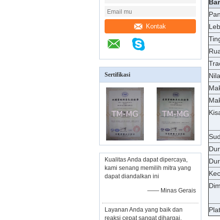
Ba
Pan
Kontak
Leb
Tin
Rua
Tra
Sertifikasi
Nil
Mak
Mak
Kis
Sud
Dur
Kualitas Anda dapat dipercaya,
Dur
kami senang memilih mitra yang
Kec
dapat diandalkan ini
Dim
—— Minas Gerais
Pla
Layanan Anda yang baik dan
reaksi cepat sangat dihargai,