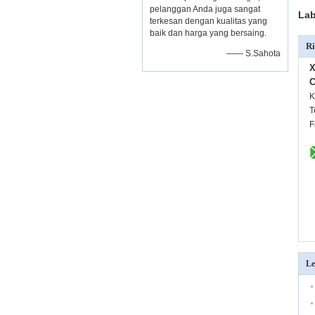
pelanggan Anda juga sangat
Lab
terkesan dengan kualitas yang
baik dan harga yang bersaing.
Ri
—— S.Sahota
X
C
K
T
F
Le