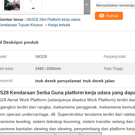
Menyediakan kemampu
Kontak
Gambar besar :
GKS28 28m Platform kerja udara
Kendaraan Tujuan Khusus
Harga terbaik
il Deskripsi produk
del:
GKS28
Panjang total:
tal lebar:
2490 / 3590mm
Total Tinggi:
truk derek penyelamat
truk derek jalan
nyoroti:
,
S28 Kendaraan Serba Guna platform kerja udara yang dapat
28 Aerial Work Platform (selanjutnya disebut Work Platform) terdiri d
gangkut terdiri dari rangka, mekanisme penggerak, mekanisme kemudi,
tem operasi undercarriage, dll. Superstruktur terutama terdiri dari rakita
anisme leveling, sistem teleskop booming, sistem transfer selang dan ka
anisme bantalan slewing dan slewing, penyeimbang dan platform kerja,