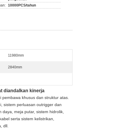
an:
10000PCS/tahun
11980mm
2840mm
 diandalkan kinerja
ari pembawa khusus dan struktur atas.
 sistem perluasan outrigger dan
n daya, meja putar, sistem hidrolik,
bel serta sistem kelistrikan,
 dll.