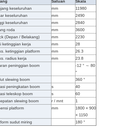
rang
Satuan
Skala
jang keseluruhan
mm
11980
ar keseluruhan
mm
2490
ggi keseluruhan
mm
2840
ng roda
mm
3600
ck (Depan / Belakang)
mm
2230
ai ketinggian kerja
mm
28
s. ketinggian platform
mm
26.3
s. radius kerja
mm
23.8
aran peninggian boom
-12 ° ～ 80
°
ut slewing boom
360 °
asi peningkatan boom
s
40
asi teleskop boom
s
60
epatan slewing boom
r / mnt
1
ensi platform
mm
1800 × 900
× 1150
tform sudut miring
180 °