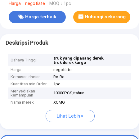
Harga：negotiate
MOQ：1pc
Harga terbaik
Hubungi sekarang
Deskripsi Produk
,
truk yang dipasang derek
Cahaya Tinggi
truk derek kargo
Harga
negotiate
Kemasan rincian
Ro-Ro
Kuantitas min Order
1pc
Menyediakan
10000PCS/tahun
kemampuan
Nama merek
XCMG
Lihat Lebih