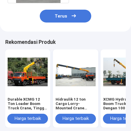
Terus
Rekomendasi Produk
Durable XCMG 12
Hidraulik 12 ton
XCMG Hydraul
Ton Loader Boom
Cargo Lorry-
Boom Truck C
Truck Crane, Tinggi
Mounted Crane
Dengan 100 L /
Lifting 14,5m
Dengan Telescopic
Komersial 380
Boom
Harga terbaik
Harga terbaik
Harga terb