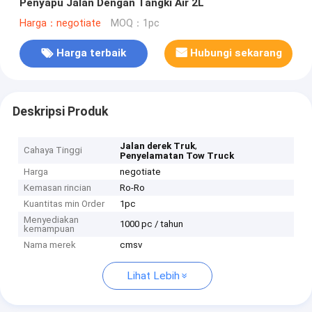
Penyapu Jalan Dengan Tangki Air 2L
Harga：negotiate
MOQ：1pc
Harga terbaik
Hubungi sekarang
Deskripsi Produk
,
Jalan derek Truk
Cahaya Tinggi
Penyelamatan Tow Truck
Harga
negotiate
Kemasan rincian
Ro-Ro
Kuantitas min Order
1pc
Menyediakan
1000 pc / tahun
kemampuan
Nama merek
cmsv
Lihat Lebih