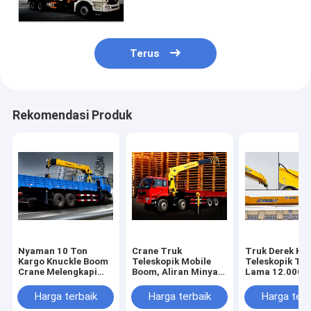
Terus
Rekomendasi Produk
Nyaman 10 Ton
Crane Truk
Truk Derek Ka
Kargo Knuckle Boom
Teleskopik Mobile
Teleskopik Ta
Crane Melengkapi
Boom, Aliran Minyak
Lama 12.000 k
Dengan Rem Cakram
16T 80 L / mnt
Mounted Cran
kg
Harga terbaik
Harga terbaik
Harga terb