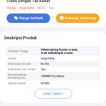
Crane Dengan Tali Kawat
Harga：negotiate
MOQ：1pc
Harga terbaik
Hubungi sekarang
Deskripsi Produk
,
telescoping boom crane
Cahaya Tinggi
truk teleskopik crane
Harga
negotiate
Kemasan rincian
Ro-Ro
Kuantitas min Order
1pc
Menyediakan
10000PCS/tahun
kemampuan
Nama merek
XCMG
Lihat Lebih