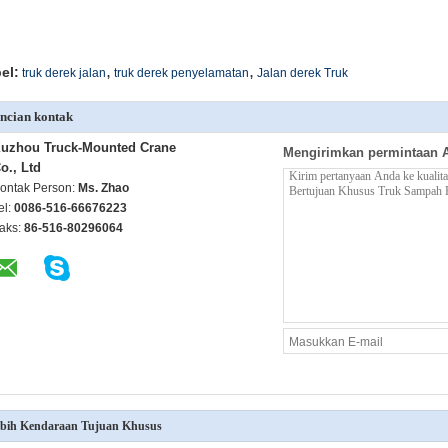
,
,
el:
truk derek jalan
truk derek penyelamatan
Jalan derek Truk
ncian kontak
uzhou Truck-Mounted Crane
Mengirimkan permintaan 
o., Ltd
ontak Person:
Ms. Zhao
el:
0086-516-66676223
aks:
86-516-80296064
bih Kendaraan Tujuan Khusus