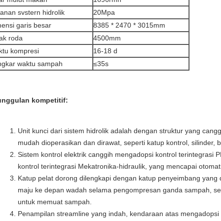
anan svstern hidrolik
20Mpa
ensi garis besar
8385 * 2470 * 3015mm
ak roda
4500mm
tu kompresi
16-18 d
ngkar waktu sampah
≤35s
nggulan kompetitif:
Unit kunci dari sistem hidrolik adalah dengan struktur yang cangg
mudah dioperasikan dan dirawat, seperti katup kontrol, silinder
Sistem kontrol elektrik canggih mengadopsi kontrol terintegrasi
kontrol terintegrasi Mekatronika-hidraulik, yang mencapai otomati
Katup pelat dorong dilengkapi dengan katup penyeimbang yang
maju ke depan wadah selama pengompresan ganda sampah, se
untuk memuat sampah.
Penampilan streamline yang indah, kendaraan atas mengadopsi pe