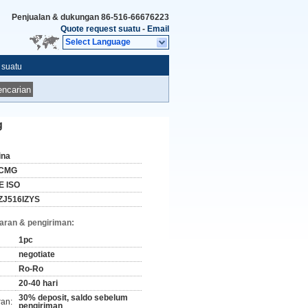
Penjualan & dukungan
86-516-66676223
Quote request suatu
-
Email
Select Language
 suatu
ncarian
g
ina
CMG
E ISO
ZJ516IZYS
aran & pengiriman:
1pc
negotiate
Ro-Ro
20-40 hari
30% deposit, saldo sebelum
ran:
pengiriman