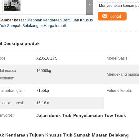
Menyediakan kemampu
Kontak
Gambar besar :
Menolak Kendaraan Bertujuan Khusus
Truk Sampah Belakang
Harga terbaik
il Deskripsi produk
del:
XZJ516IZYS
Model Sasis:
tal massa
16000kg
Mengekang massa
aksimum:
lai beban gaji:
7155kg
Volume kereta:
ktu kompresi:
16-18 d
Jalan derek Truk
Penyelamatan Tow Truck
nyoroti:
,
ak Kendaraan Tujuan Khusus Truk Sampah Muatan Belakang