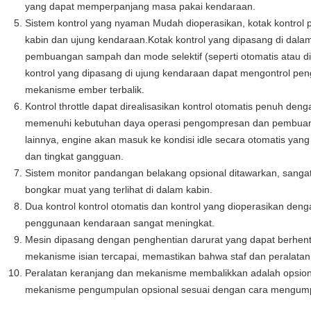
yang dapat memperpanjang masa pakai kendaraan.
Sistem kontrol yang nyaman Mudah dioperasikan, kotak kontrol p
kabin dan ujung kendaraan.Kotak kontrol yang dipasang di dala
pembuangan sampah dan mode selektif (seperti otomatis atau d
kontrol yang dipasang di ujung kendaraan dapat mengontrol p
mekanisme ember terbalik.
Kontrol throttle dapat direalisasikan kontrol otomatis penuh denga
memenuhi kebutuhan daya operasi pengompresan dan pembuan
lainnya, engine akan masuk ke kondisi idle secara otomatis y
dan tingkat gangguan.
Sistem monitor pandangan belakang opsional ditawarkan, sang
bongkar muat yang terlihat di dalam kabin.
Dua kontrol kontrol otomatis dan kontrol yang dioperasikan deng
penggunaan kendaraan sangat meningkat.
Mesin dipasang dengan penghentian darurat yang dapat berhent
mekanisme isian tercapai, memastikan bahwa staf dan peralat
Peralatan keranjang dan mekanisme membalikkan adalah opsion
mekanisme pengumpulan opsional sesuai dengan cara mengum