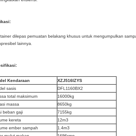
ikasi:
tainer dilepas pemuatan belakang khusus untuk mengumpulkan samp
presibel lainnya.
sifikasi:
del Kendaraan
XZJ516IZYS
el sasis
DFL1160BX2
sa total maksimum
16000kg
asi massa
8650kg
ai beban gaji
7155kg
ume kereta
12m3
lume ember sampah
1.4m3
ar mulut makan
1696rmn