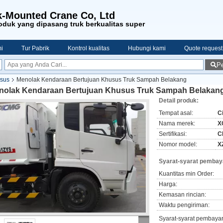
-Mounted Crane Co, Ltd
duk yang dipasang truk berkualitas super
i
Tur Pabrik
Kontrol kualitas
Hubungi kami
Quote request
Pe
sus
Menolak Kendaraan Bertujuan Khusus Truk Sampah Belakang
nolak Kendaraan Bertujuan Khusus Truk Sampah Belakan
Detail produk:
Tempat asal:
C
Nama merek:
X
Sertifikasi:
C
Nomor model:
X
Syarat-syarat pembay
Kuantitas min Order:
Harga:
Kemasan rincian:
Waktu pengiriman:
Syarat-syarat pembaya