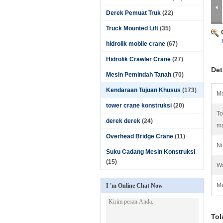
Derek Pemuat Truk
(22)
Truck Mounted Lift
(35)
hidrolik mobile crane
(67)
Hidrolik Crawler Crane
(27)
Det
Mesin Pemindah Tanah
(70)
Kendaraan Tujuan Khusus
(173)
Mo
tower crane konstruksi
(20)
To
derek derek
(24)
m
Overhead Bridge Crane
(11)
Ni
Suku Cadang Mesin Konstruksi
(15)
Wa
Me
I 'm Online Chat Now
Tol