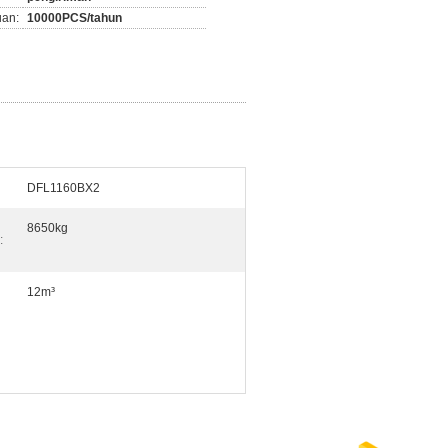
an:
10000PCS/tahun
DFL1160BX2
8650kg
:
12m³