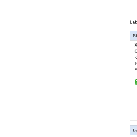
Lab
Ri
X
C
K
T
F
Le