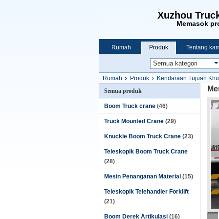
Xuzhou Truck
Memasok pro
Rumah
Produk
Tentang kam
Rumah
Produk
Kendaraan Tujuan Khu
Me
Semua produk
Boom Truck crane
(46)
Truck Mounted Crane
(29)
Knuckle Boom Truck Crane
(23)
Teleskopik Boom Truck Crane
(28)
Mesin Penanganan Material
(15)
Teleskopik Telehandler Forklift
(21)
Boom Derek Artikulasi
(16)