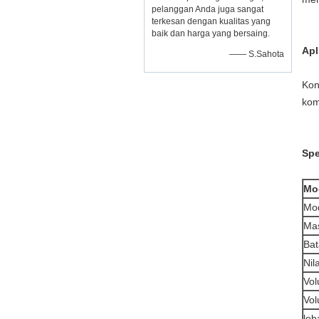
pelanggan Anda juga sangat
terkesan dengan kualitas yang
baik dan harga yang bersaing.
Apl
—— S.Sahota
Kon
kom
Spe
Mo
Mod
Mas
Bat
Nil
Vol
Vo
leb