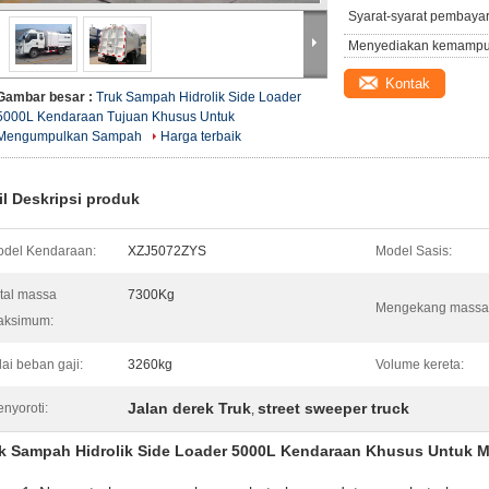
Syarat-syarat pembaya
Menyediakan kemampu
Kontak
Gambar besar :
Truk Sampah Hidrolik Side Loader
5000L Kendaraan Tujuan Khusus Untuk
Mengumpulkan Sampah
Harga terbaik
il Deskripsi produk
del Kendaraan:
XZJ5072ZYS
Model Sasis:
tal massa
7300Kg
Mengekang massa
aksimum:
lai beban gaji:
3260kg
Volume kereta:
Jalan derek Truk
street sweeper truck
nyoroti:
,
k Sampah Hidrolik Side Loader 5000L Kendaraan Khusus Untuk