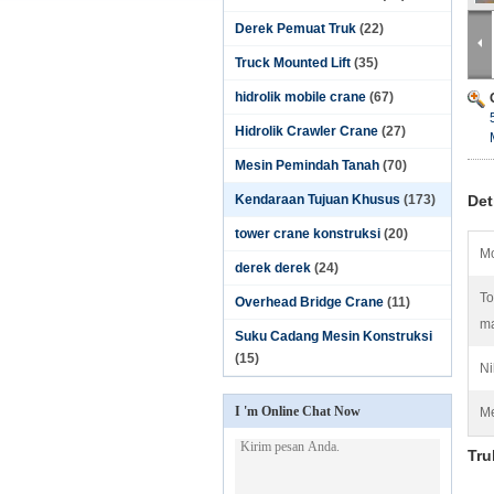
Derek Pemuat Truk
(22)
Truck Mounted Lift
(35)
hidrolik mobile crane
(67)
Hidrolik Crawler Crane
(27)
Mesin Pemindah Tanah
(70)
Kendaraan Tujuan Khusus
(173)
Det
tower crane konstruksi
(20)
Mo
derek derek
(24)
To
Overhead Bridge Crane
(11)
m
Suku Cadang Mesin Konstruksi
(15)
Ni
I 'm Online Chat Now
Me
Tru