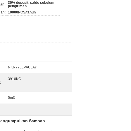
30% deposit, saldo sebelum
ran:
pengiriman
an:
10000PCS/tahun
NKR77LLPACJAY
3910KG
:
5m3
 Mengumpulkan Sampah