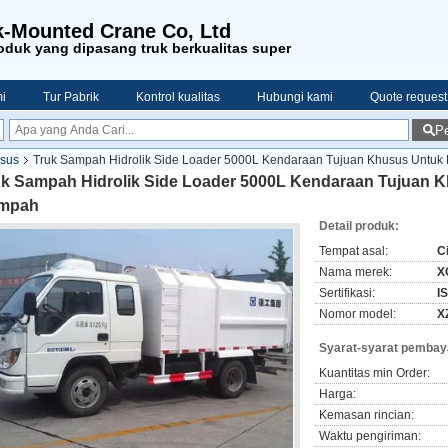
-Mounted Crane Co, Ltd
duk yang dipasang truk berkualitas super
i
Tur Pabrik
Kontrol kualitas
Hubungi kami
Quote request
Pe
sus
Truk Sampah Hidrolik Side Loader 5000L Kendaraan Tujuan Khusus Unt
uk Sampah Hidrolik Side Loader 5000L Kendaraan Tujuan
mpah
Detail produk:
Tempat asal:
C
Nama merek:
X
Sertifikasi:
I
Nomor model:
X
Syarat-syarat pembay
Kuantitas min Order:
Harga:
Kemasan rincian:
Waktu pengiriman: