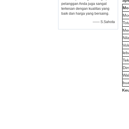
Spe
pelanggan Anda juga sangat
Mo
terkesan dengan kualitas yang
baik dan harga yang bersaing.
Mod
—— S.Sahota
To
Me
Nil
Vol
leb
Tek
Dim
Wak
bu
Keu