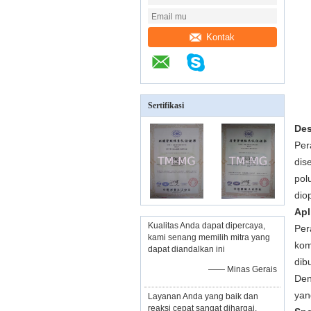
Kontak
Sertifikasi
Des
Per
dis
pol
dio
Apl
Kualitas Anda dapat dipercaya,
Per
kami senang memilih mitra yang
kom
dapat diandalkan ini
dib
—— Minas Gerais
Den
yan
Layanan Anda yang baik dan
reaksi cepat sangat dihargai,