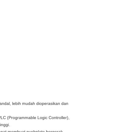
h andal, lebih mudah dioperasikan dan
i PLC (Programmable Logic Controller),
inggi.
apat membuat pushplate bergerak