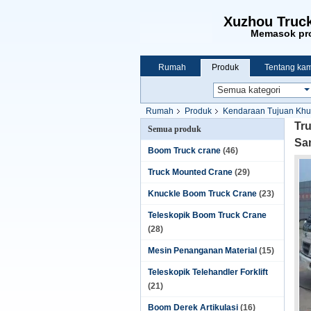
Xuzhou Truck
Memasok pro
Rumah
Produk
Tentang kam
Rumah
Produk
Kendaraan Tujuan Khu
Tr
Semua produk
Sa
Boom Truck crane
(46)
Truck Mounted Crane
(29)
Knuckle Boom Truck Crane
(23)
Teleskopik Boom Truck Crane
(28)
Mesin Penanganan Material
(15)
Teleskopik Telehandler Forklift
(21)
Boom Derek Artikulasi
(16)