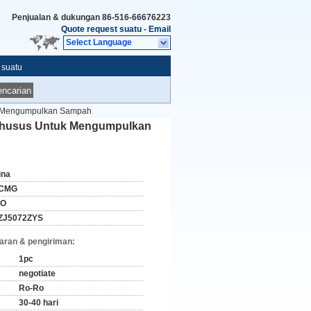
Penjualan & dukungan
86-516-66676223
Quote request suatu
-
Email
Select Language
 suatu
ncarian
uk Mengumpulkan Sampah
 Khusus Untuk Mengumpulkan
ina
CMG
SO
ZJ5072ZYS
aran & pengiriman:
1pc
negotiate
Ro-Ro
30-40 hari