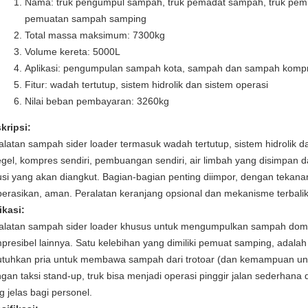
Nama: truk pengumpul sampah, truk pemadat sampah, truk pem
pemuatan sampah samping
Total massa maksimum:
7300kg
Volume kereta: 5000L
Aplikasi: pengumpulan sampah kota, sampah dan sampah kompre
Fitur: wadah tertutup, sistem hidrolik dan sistem operasi
Nilai beban pembayaran:
3260kg
kripsi:
alatan sampah sider loader termasuk wadah tertutup, sistem hidrolik d
egel, kompres sendiri, pembuangan sendiri, air limbah yang disimpan d
usi yang akan diangkut.
Bagian-bagian penting diimpor, dengan tekanan
perasikan, aman.
Peralatan keranjang opsional dan mekanisme terbalik
ikasi:
alatan sampah sider loader khusus untuk mengumpulkan sampah dom
presibel lainnya.
Satu kelebihan yang dimiliki pemuat samping, adalah
utuhkan pria untuk membawa sampah dari trotoar (dan kemampuan untu
gan taksi stand-up, truk bisa menjadi operasi pinggir jalan sederhan
g jelas bagi personel.