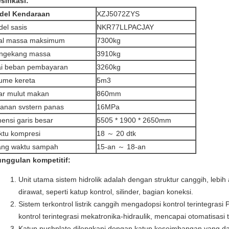
sifikasi:
del Kendaraan
XZJ5072ZYS
el sasis
NKR77LLPACJAY
tal massa maksimum
7300kg
ngekang massa
3910kg
ai beban pembayaran
3260kg
ume kereta
5m3
ar mulut makan
860mm
anan svstern panas
16MPa
ensi garis besar
5505 * 1900 * 2650mm
tu kompresi
18 ～ 20 dtk
ang waktu sampah
15-an ～ 18-an
nggulan kompetitif:
Unit utama sistem hidrolik adalah dengan struktur canggih, lebi
dirawat, seperti katup kontrol, silinder, bagian koneksi.
Sistem terkontrol listrik canggih mengadopsi kontrol terintegras
kontrol terintegrasi mekatronika-hidraulik, mencapai otomatisasi t
Katup pushplate dilengkapi dengan katup keseimbangan yang d