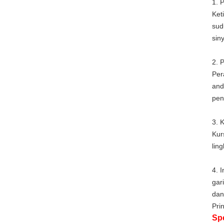
1. 
Ket
sud
sin
2. 
Per
and
pen
3. 
Kur
lin
4. 
gar
dan
Pri
Spe