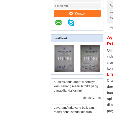
Ma
ab
Kontak
ke
Me
Ay
Sertifikasi
Pr
QUY
ind
cra
kon
Lin
Cra
Kualitas Anda dapat dipercaya,
kami senang memilih mitra yang
der
dapat diandalkan ini
bua
—— Minas Gerais
apli
di 
Layanan Anda yang baik dan
pro
reaksi cepat sangat dihargai,