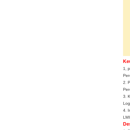
Ke
1, 
Per
2. 
Per
3. 
Log
4. 
LMI
De