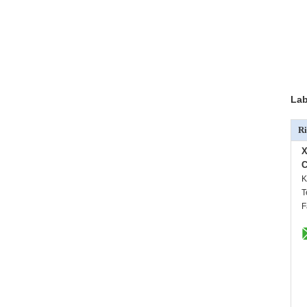
Lab
Ri
X
C
K
T
F