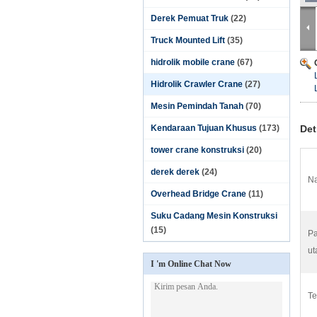
Derek Pemuat Truk
(22)
Truck Mounted Lift
(35)
hidrolik mobile crane
(67)
Hidrolik Crawler Crane
(27)
Mesin Pemindah Tanah
(70)
Kendaraan Tujuan Khusus
(173)
Det
tower crane konstruksi
(20)
derek derek
(24)
Na
Overhead Bridge Crane
(11)
Suku Cadang Mesin Konstruksi
(15)
Pa
ut
I 'm Online Chat Now
Te