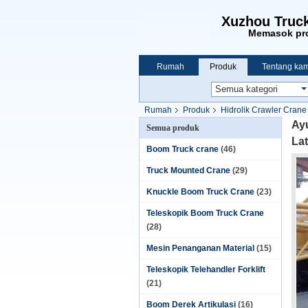
Xuzhou Truck
Memasok pro
Rumah
Produk
Tentang kam
Rumah
Produk
Hidrolik Crawler Crane
Ay
Semua produk
La
Boom Truck crane
(46)
Truck Mounted Crane
(29)
Knuckle Boom Truck Crane
(23)
Teleskopik Boom Truck Crane
(28)
Mesin Penanganan Material
(15)
Teleskopik Telehandler Forklift
(21)
Boom Derek Artikulasi
(16)