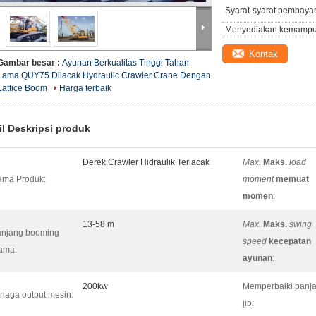
Syarat-syarat pembaya
Menyediakan kemampu
Kontak
Gambar besar :
Ayunan Berkualitas Tinggi Tahan
Lama QUY75 Dilacak Hydraulic Crawler Crane Dengan
Lattice Boom
Harga terbaik
il Deskripsi produk
Derek Crawler Hidraulik Terlacak
Max.
Maks.
load
ma Produk:
moment
memuat
momen
:
13-58 m
Max.
Maks.
swing
njang booming
speed
kecepatan
ama:
ayunan
:
200kw
Memperbaiki panj
naga output mesin:
jib: