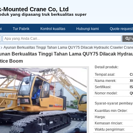
-Mounted Crane Co, Ltd
duk yang dipasang truk berkualitas super
i
Tur Pabrik
Kontrol kualitas
Hubungi kami
Quote request
Pe
Ayunan Berkualitas Tinggi Tahan Lama QUY75 Dilacak Hydraulic Crawler Cran
unan Berkualitas Tinggi Tahan Lama QUY75 Dilacak Hydrau
ttice Boom
Detail produk:
Tempat asal:
C
Nama merek:
X
Sertifikasi:
I
Nomor model:
Q
Syarat-syarat pembay
Kuantitas min Order:
Harga:
Kemasan rincian:
Waktu pengiriman: