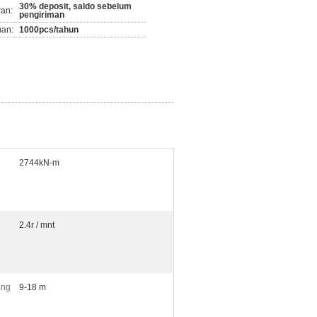
30% deposit, saldo sebelum
ran:
pengiriman
an:
1000pcs/tahun
2744kN-m
2.4r / mnt
ang
9-18 m