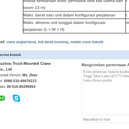
Massa kendaraan kotor (termasuk blok kait utama dan
t
boom 13 m)
Maks.
berat satu unit dalam konfigurasi perjalanan
t
Maks.
dimensi unit tunggal dalam konfigurasi
perjalanan (L × W × H)
,
,
el:
crane angkat berat
truk derek booming
mobile crane hidrolik
ncian kontak
uzhou Truck-Mounted Crane
Mengirimkan permintaan 
o., Ltd
ontak Person:
Ms. Zhao
el:
0086-516-66676223
aks:
86-516-80296064