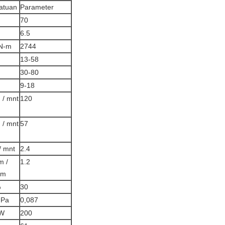
atuan
Parameter
70
6.5
N-m
2744
m
13-58
30-80
m
9-18
 / mnt
120
 / mnt
57
 / mnt
2.4
m /
1.2
am
%
30
Pa
0,087
W
200