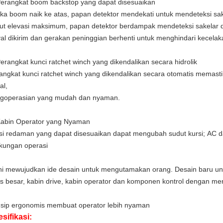
Perangkat boom backstop yang dapat disesuaikan
ika boom naik ke atas, papan detektor mendekati untuk mendeteksi sak
ut elevasi maksimum, papan detektor berdampak mendeteksi sakelar da
yal dikirim dan gerakan peninggian berhenti untuk menghindari kecela
Perangkat kunci ratchet winch yang dikendalikan secara hidrolik
angkat kunci ratchet winch yang dikendalikan secara otomatis memas
al,
goperasian yang mudah dan nyaman.
Kabin Operator yang Nyaman
si redaman yang dapat disesuaikan dapat mengubah sudut kursi;
AC d
gkungan
operasi
Ini mewujudkan ide desain untuk mengutamakan orang.
Desain baru un
is besar,
kabin drive, kabin operator dan komponen kontrol dengan men
nsip
ergonomis
membuat operator lebih nyaman
sifikasi: