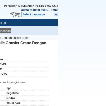
Penjualan & dukungan
86-516-66676223
Quote request suatu
-
Email
Select Language
 suatu
ncarian
e Dengan Lattice Boom
lic Crawler Crane Dengan
ina
CMG
SO
UY75
aran & pengiriman:
1pc
negotiate
Ro-Ro
30-50 hari