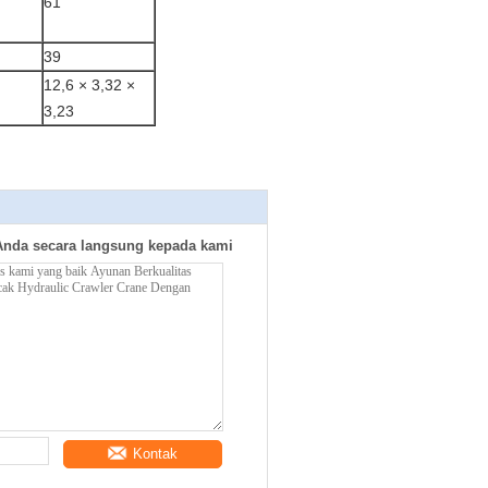
61
39
m
12,6 × 3,32 ×
3,23
Anda secara langsung kepada kami
Kontak