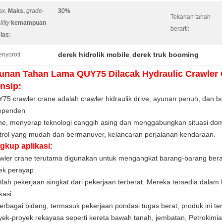
x.
Maks.
grade-
30%
Tekanan tanah
ility
kemampuan
berarti:
las
:
derek hidrolik mobile
derek truk booming
nyoroti:
,
unan Tahan Lama QUY75 Dilacak Hydraulic Crawler
insip:
75 crawler crane adalah crawler hidraulik drive, ayunan penuh, dan
b
ependen
ne,
menyerap
teknologi
canggih
asing
dan menggabungkan
situasi do
trol yang
mudah
dan bermanuver, kelancaran
perjalanan kendaraan.
gkup aplikasi:
wler crane terutama digunakan untuk mengangkat barang-barang bera
ek perayap
tlah pekerjaan singkat dari pekerjaan terberat.
Mereka tersedia dalam 
kasi
berbagai bidang, termasuk pekerjaan pondasi tugas berat, produk ini t
yek-proyek rekayasa seperti kereta bawah tanah, jembatan, Petrokimia, 