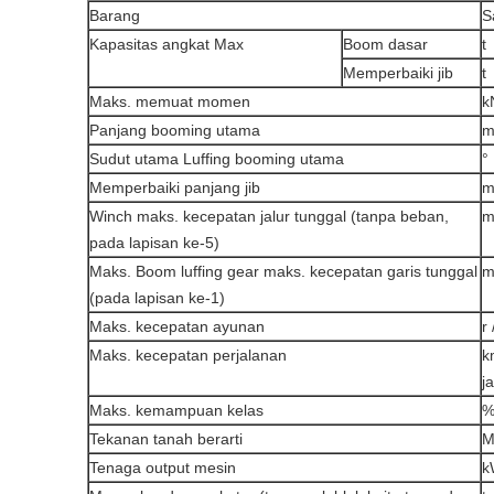
Barang
S
Kapasitas angkat Max
Boom dasar
t
Memperbaiki jib
t
Maks.
memuat momen
k
Panjang booming utama
Sudut utama Luffing booming utama
°
Memperbaiki panjang jib
Winch maks.
kecepatan jalur tunggal (tanpa beban,
m
pada lapisan ke-5)
Maks. Boom luffing gear maks.
kecepatan garis tunggal
m
(pada lapisan ke-1)
Maks.
kecepatan ayunan
r
Maks.
kecepatan perjalanan
k
j
Maks.
kemampuan kelas
Tekanan tanah berarti
M
Tenaga output mesin
k