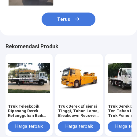
Terus
Rekomendasi Produk
Truk Teleskopik
Truk Derek Efisiensi
Truk Derek Der
Dipasang Derek
Tinggi, Tahan Lama,
Ton Tahan La
Ketangguhan Baik
Breakdown Recovery
Truk Pemuliha
Dengan Platform
Truck Untuk
Kerusakan Rat
Xcmg Sq8sk3q
Mengobati
Untuk Kondisi
Harga terbaik
Harga terbaik
Harga terb
Kecelakaan
Penyelamatan
Kendaraan