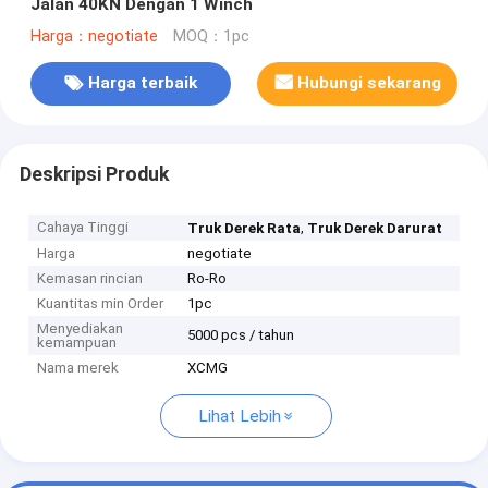
Jalan 40KN Dengan 1 Winch
Harga：negotiate
MOQ：1pc
Harga terbaik
Hubungi sekarang
Deskripsi Produk
Cahaya Tinggi
,
Truk Derek Rata
Truk Derek Darurat
Harga
negotiate
Kemasan rincian
Ro-Ro
Kuantitas min Order
1pc
Menyediakan
5000 pcs / tahun
kemampuan
Nama merek
XCMG
Lihat Lebih