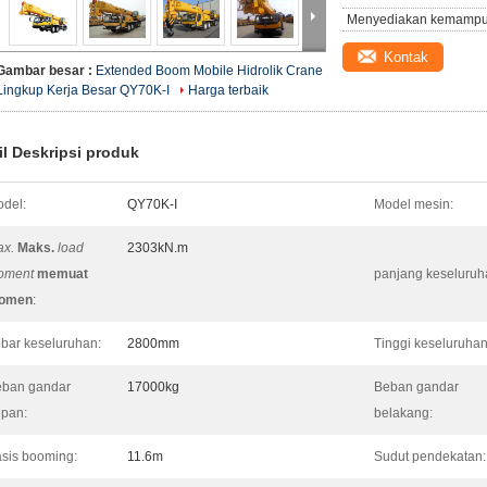
Menyediakan kemampu
Kontak
Gambar besar :
Extended Boom Mobile Hidrolik Crane
Lingkup Kerja Besar QY70K-I
Harga terbaik
il Deskripsi produk
del:
QY70K-I
Model mesin:
x.
Maks.
load
2303kN.m
oment
memuat
panjang keseluruh
omen
:
bar keseluruhan:
2800mm
Tinggi keseluruhan
ban gandar
17000kg
Beban gandar
pan:
belakang:
sis booming:
11.6m
Sudut pendekatan: