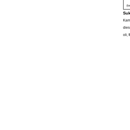
(t
Suk
Kami
dies
oli,