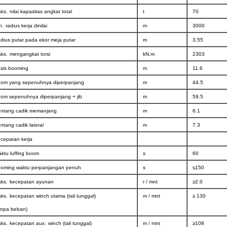
ks.
nilai kapasitas angkat total
t
70
n.
radius kerja dinilai
m
3000
dius putar pada ekor meja putar
m
3.55
ks.
mengangkat torsi
kN.m
2303
sis booming
m
11.6
om yang sepenuhnya diperpanjang
m
44.5
om sepenuhnya diperpanjang + jib
m
59.5
ntang cadik memanjang
m
6.1
ntang cadik lateral
m
7.3
cepatan kerja
ktu luffing boom
s
60
oming waktu perpanjangan penuh
s
≤150
ks.
kecepatan ayunan
r / mnt
≥2.0
ks.
kecepatan winch utama (tali tunggal)
m / mnt
≥ 130
anpa beban)
ks.
kecepatan aux.
winch (tali tunggal)
m / mnt
≥108