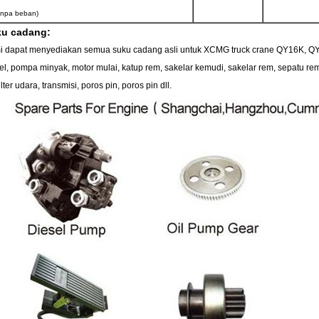
anpa beban)
u cadang:
 dapat menyediakan semua suku cadang asli untuk XCMG truck crane QY16K, QY2
el, pompa minyak, motor mulai, katup rem, sakelar kemudi, sakelar rem, sepatu rem
 filter udara, transmisi, poros pin, poros pin dll.