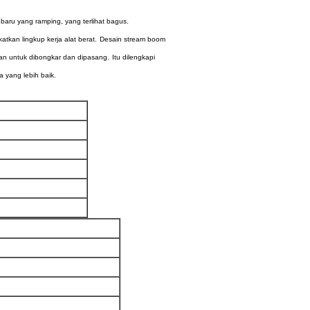
aru yang ramping, yang terlihat bagus.
tkan lingkup kerja alat berat.
Desain stream boom
an untuk dibongkar dan dipasang.
Itu dilengkapi
a yang lebih baik.