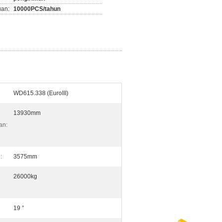
an:
10000PCS/tahun
WD615.338 (EuroIII)
13930mm
an:
:
3575mm
26000kg
19 °