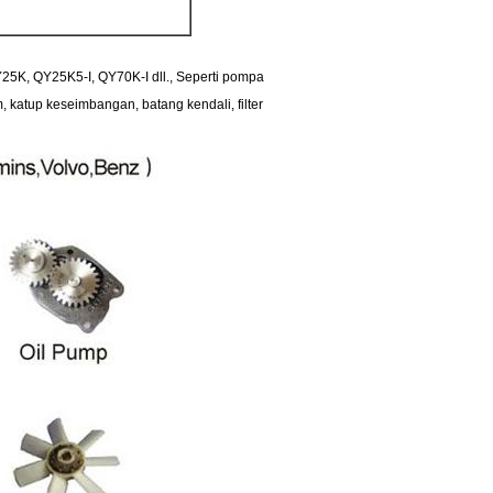
5K, QY25K5-I, QY70K-I dll., Seperti pompa
, katup keseimbangan, batang kendali, filter