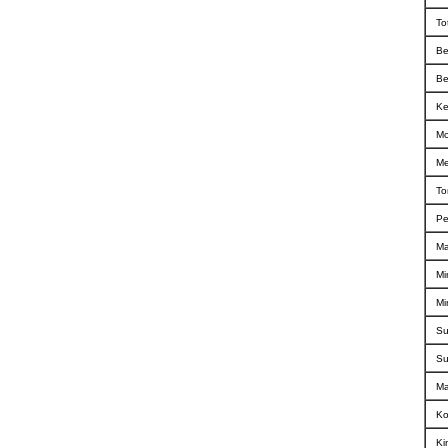
To
Be
Be
Ke
Mo
Me
To
Pe
Ma
Mi
Mi
Su
Su
Ma
Ko
Ki