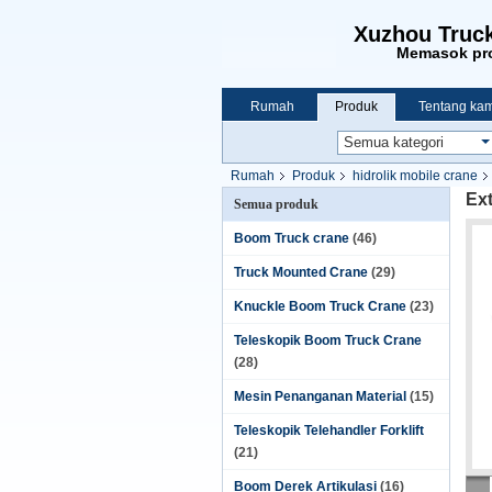
Xuzhou Truck
Memasok pro
Rumah
Produk
Tentang kam
Rumah
Produk
hidrolik mobile crane
Ex
Semua produk
Boom Truck crane
(46)
Truck Mounted Crane
(29)
Knuckle Boom Truck Crane
(23)
Teleskopik Boom Truck Crane
(28)
Mesin Penanganan Material
(15)
Teleskopik Telehandler Forklift
(21)
Boom Derek Artikulasi
(16)