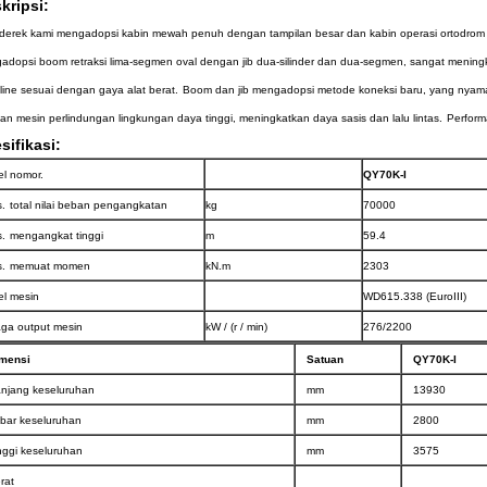
kripsi:
 derek kami mengadopsi kabin mewah penuh dengan tampilan besar dan kabin operasi ortodrom b
adopsi boom retraksi lima-segmen oval dengan jib dua-silinder dan dua-segmen, sangat meningka
line sesuai dengan gaya alat berat.
Boom dan jib mengadopsi metode koneksi baru, yang nyam
n mesin perlindungan lingkungan daya tinggi, meningkatkan daya sasis dan lalu lintas.
Perform
sifikasi:
l nomor.
QY70K-I
.
total nilai beban pengangkatan
kg
70000
.
mengangkat tinggi
m
59.4
.
memuat momen
kN.m
2303
l mesin
WD615.338 (EuroIII)
ga output mesin
kW / (r / min)
276/2200
mensi
Satuan
QY70K-I
njang keseluruhan
mm
13930
bar keseluruhan
mm
2800
nggi keseluruhan
mm
3575
rat