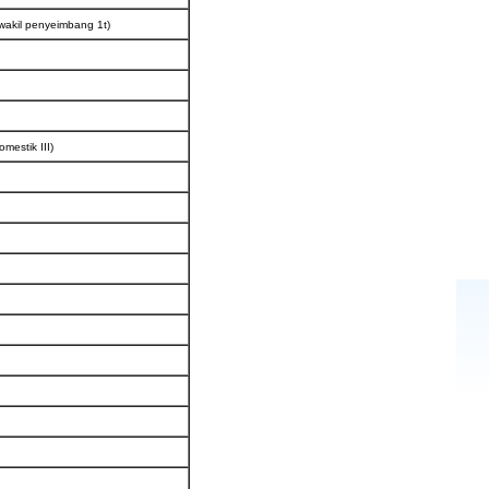
wakil penyeimbang 1t)
mestik III)