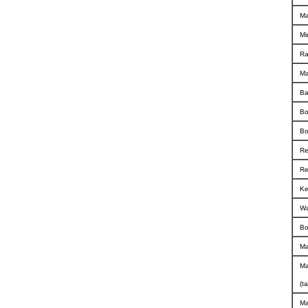
Ma
Mi
Ra
Ma
Ba
Bo
Bo
Re
Re
Ke
Wa
Bo
Ma
Ma
(t
Ma