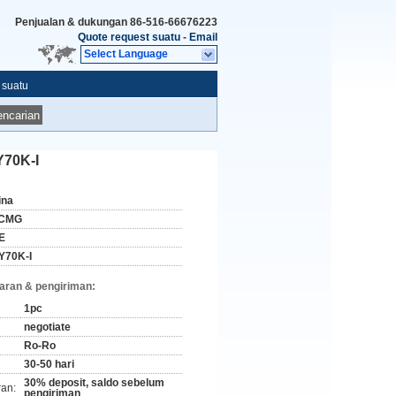
Penjualan & dukungan
86-516-66676223
Quote request suatu
-
Email
Select Language
 suatu
ncarian
Y70K-I
ina
CMG
E
Y70K-I
aran & pengiriman:
1pc
negotiate
Ro-Ro
30-50 hari
30% deposit, saldo sebelum
ran:
pengiriman