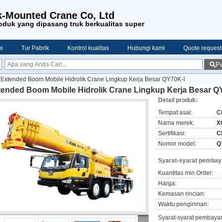
-Mounted Crane Co, Ltd
duk yang dipasang truk berkualitas super
i
Tur Pabrik
Kontrol kualitas
Hubungi kami
Quote request
Pe
Extended Boom Mobile Hidrolik Crane Lingkup Kerja Besar QY70K-I
tended Boom Mobile Hidrolik Crane Lingkup Kerja Besar Q
Detail produk:
Tempat asal:
C
Nama merek:
X
Sertifikasi:
C
Nomor model:
Q
Syarat-syarat pembay
Kuantitas min Order:
Harga:
Kemasan rincian:
Waktu pengiriman:
Syarat-syarat pembaya