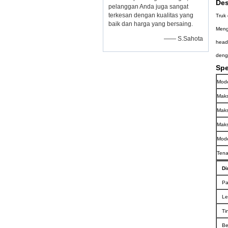
Des
pelanggan Anda juga sangat
terkesan dengan kualitas yang
Truk
baik dan harga yang bersaing.
Meng
—— S.Sahota
head
denga
Spe
Mode
Maks
Maks
Maks
Mode
Tena
Di
Pa
Le
Ti
Be