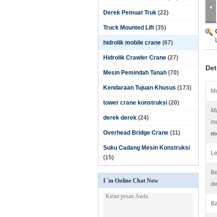
Derek Pemuat Truk
(22)
Truck Mounted Lift
(35)
hidrolik mobile crane
(67)
Hidrolik Crawler Crane
(27)
Det
Mesin Pemindah Tanah
(70)
Kendaraan Tujuan Khusus
(173)
Mo
tower crane konstruksi
(20)
Ma
derek derek
(24)
m
Overhead Bridge Crane
(11)
m
Suku Cadang Mesin Konstruksi
Le
(15)
Be
I 'm Online Chat Now
de
Ba