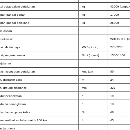
tal berat dalam perjalanan
kg
43000 (tanpa 
ban gandar depan
kg
17000
ban gandar belakang
kg
26000
kuasaan
del mesin
WD615.338 (do
sin dinilai daya
kW / (r / min)
276/2200
rsi pengenal mesin
Nm / (r / mnt)
1500/1400
rjalanan
ks.
kecepatan perjalanan
km / jam
80
n.
diameter balik
m
24
n.
ground clearance
mm
327
dut pendekatan
°
19
dut keberangkatan
°
13
ks.
kemampuan kelas
%
40
nsumsi bahan bakar untuk 100 km
L.
45
nerja utama