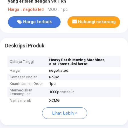
yang efisien dengan 99.1 kn
Harga：negotiated
MOQ：1pc
Harga terbaik
Hubungi sekarang
Deskripsi Produk
,
Heavy Earth Moving Machines
Cahaya Tinggi
alat konstruksi berat
Harga
negotiated
Kemasan rincian
Ro-Ro
Kuantitas min Order
1pc
Menyediakan
1000pcs/tahun
kemampuan
Nama merek
XCMG
Lihat Lebih