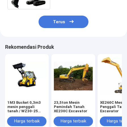
Terus
Rekomendasi Produk
1M3 Bucket 0,3m3
23,5ton Mesin
XE260C Mesin
mesin penggali
Pemindah Tanah
Penggali Tana
tanah / WZ30-25
XE230C Excavator
Excavator
mini backhoe loader
Harga terbaik
Harga terbaik
Harga terb