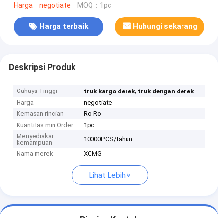
Harga：negotiate
MOQ：1pc
Harga terbaik
Hubungi sekarang
Deskripsi Produk
Cahaya Tinggi
,
truk kargo derek
truk dengan derek
Harga
negotiate
Kemasan rincian
Ro-Ro
Kuantitas min Order
1pc
Menyediakan
10000PCS/tahun
kemampuan
Nama merek
XCMG
Lihat Lebih