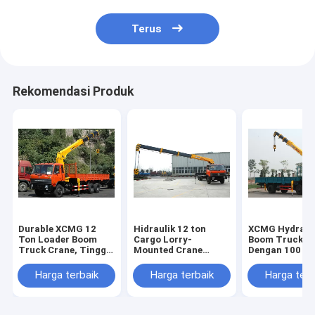
Terus
Rekomendasi Produk
Durable XCMG 12
Hidraulik 12 ton
XCMG Hydraul
Ton Loader Boom
Cargo Lorry-
Boom Truck C
Truck Crane, Tinggi
Mounted Crane
Dengan 100 L /
Lifting 14,5m
Dengan Telescopic
Komersial 380
Boom
Harga terbaik
Harga terbaik
Harga terb