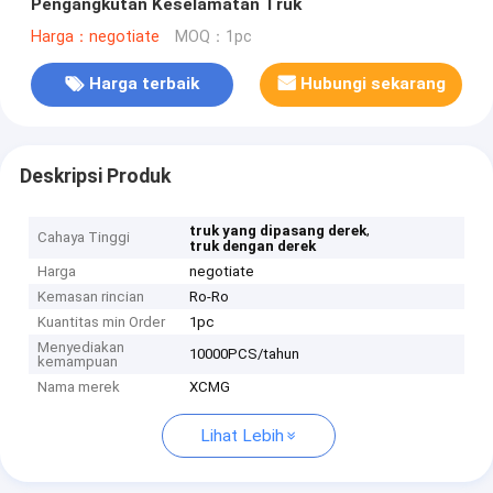
Pengangkutan Keselamatan Truk
Harga：negotiate
MOQ：1pc
Harga terbaik
Hubungi sekarang
Deskripsi Produk
,
truk yang dipasang derek
Cahaya Tinggi
truk dengan derek
Harga
negotiate
Kemasan rincian
Ro-Ro
Kuantitas min Order
1pc
Menyediakan
10000PCS/tahun
kemampuan
Nama merek
XCMG
Lihat Lebih