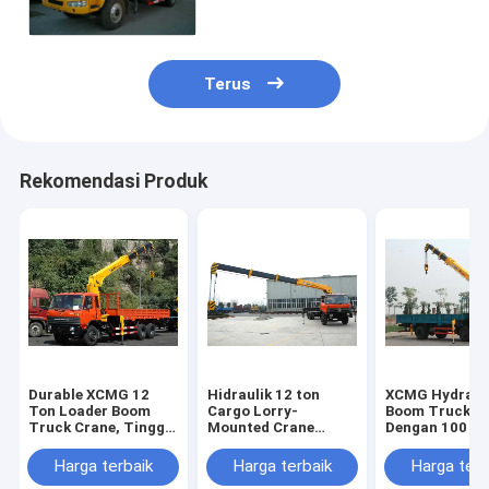
Terus
Rekomendasi Produk
Durable XCMG 12
Hidraulik 12 ton
XCMG Hydraul
Ton Loader Boom
Cargo Lorry-
Boom Truck C
Truck Crane, Tinggi
Mounted Crane
Dengan 100 L /
Lifting 14,5m
Dengan Telescopic
Komersial 380
Boom
Harga terbaik
Harga terbaik
Harga terb